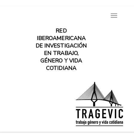
Pasar
Toggle
al
navigatio
contenido
RED
principal
IBEROAMERICANA
DE INVESTIGACIÓN
EN TRABAJO,
GÉNERO Y VIDA
COTIDIANA