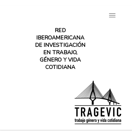
Pasar
Toggle
al
navigatio
contenido
RED
principal
IBEROAMERICANA
DE INVESTIGACIÓN
EN TRABAJO,
GÉNERO Y VIDA
COTIDIANA