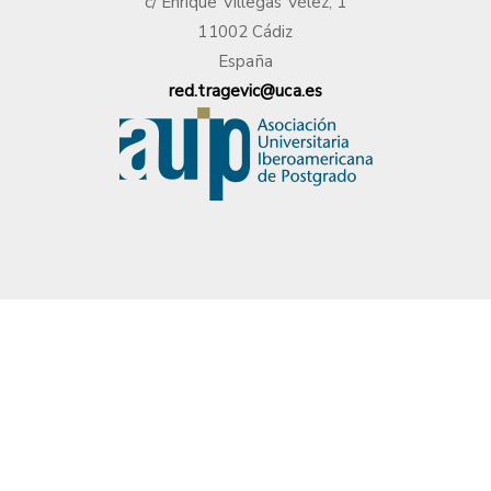
c/ Enrique Villegas Vélez, 1
11002 Cádiz
España
red.tragevic@uca.es