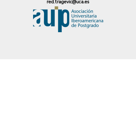
red.tragevic@uca.es