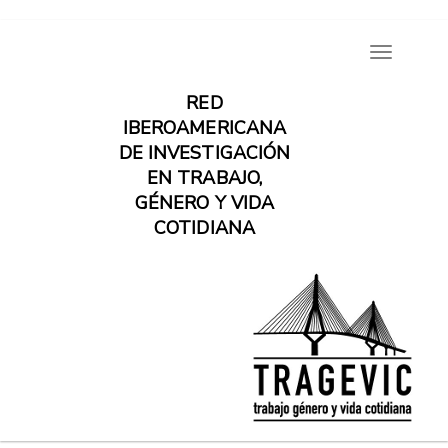
Pasar
Toggle
al
navigatio
contenido
RED
principal
IBEROAMERICANA
DE INVESTIGACIÓN
EN TRABAJO,
GÉNERO Y VIDA
COTIDIANA