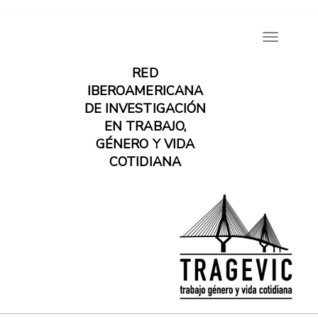
Pasar
Toggle
al
navigatio
contenido
RED
principal
IBEROAMERICANA
DE INVESTIGACIÓN
EN TRABAJO,
GÉNERO Y VIDA
COTIDIANA