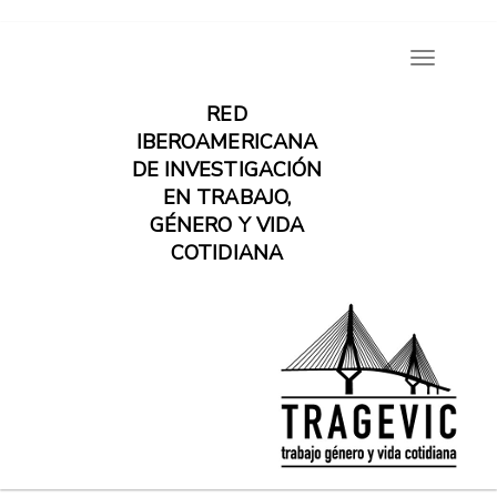
Pasar
Toggle
al
navigatio
contenido
RED
principal
IBEROAMERICANA
DE INVESTIGACIÓN
EN TRABAJO,
GÉNERO Y VIDA
COTIDIANA