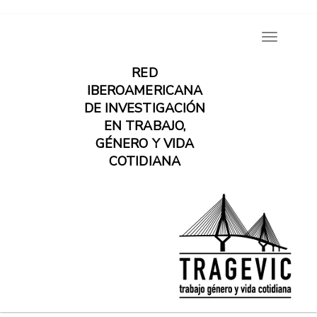
Pasar
Toggle
al
navigatio
contenido
RED
principal
IBEROAMERICANA
DE INVESTIGACIÓN
EN TRABAJO,
GÉNERO Y VIDA
COTIDIANA