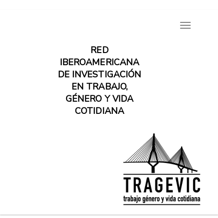
Pasar
Toggle
al
navigatio
contenido
RED
principal
IBEROAMERICANA
DE INVESTIGACIÓN
EN TRABAJO,
GÉNERO Y VIDA
COTIDIANA