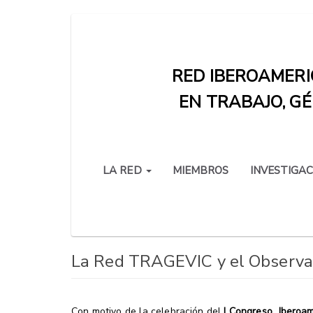
Pasar
al
contenido
RED IBEROAMERI
principal
EN TRABAJO, GÉ
LA RED
MIEMBROS
INVESTIGAC
La Red TRAGEVIC y el Observat
Con motivo de la celebración del
I Congreso Iberoame