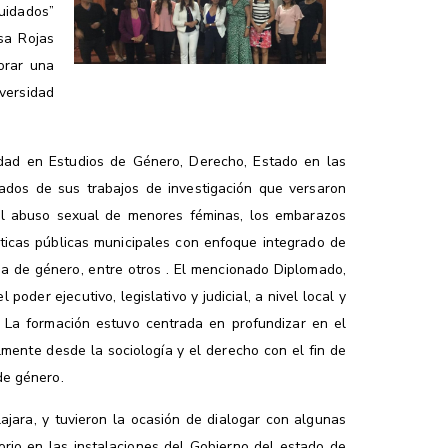
uidados”
sa Rojas
orar una
iversidad
dad en Estudios de Género, Derecho, Estado en las
ados de sus trabajos de investigación que versaron
n el abuso sexual de menores féminas, los embarazos
olíticas públicas municipales con enfoque integrado de
cia de género, entre otros . El mencionado Diplomado,
poder ejecutivo, legislativo y judicial, a nivel local y
 La formación estuvo centrada en profundizar en el
lmente desde la sociología y el derecho con el fin de
de género.
lajara, y tuvieron la ocasión de dialogar con algunas
orio en las instalaciones del Gobierno del estado de