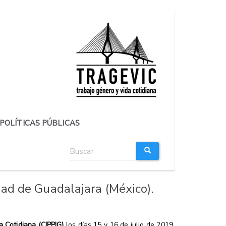
POLÍTICAS PÚBLICAS
Formulario
de
búsqueda
BUSCAR
ad de Guadalajara (México).
 Cotidiana (CIPPIG)
los días 15 y 16 de julio de 2019,