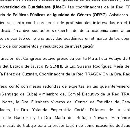
Universidad de Guadalajara (UdeG)
, las coordinadoras de la Red 
rio de Políticas Públicas de Igualdad de Género (OPPIG).
Asistieron
n se contó con la presencia de profesionales interesadas en el t
la discusión a diversos actores expertos desde la academia como acto
reso se planteó como una actividad académica en el marco de los ob
bio de conocimientos y resultados de investigación.
uración del Congreso estuvo presidida por la Mtra. Fela Pelayo de 
del Estado de Jalisco (SISEMH), la Lic. Susana Rodríguez Mejía de 
ía Pérez de Guzmán, Coordinadora de la Red TRAGEVIC y la Dra. Raqu
reso contó con mesas redondas de expertas en las que intervinieron 
 (Santiago de Cuba) y miembro del Comité Ejecutivo de la Red TRAG
a Norte, la Dra. Elizabeth Viveros del Centro de Estudios de Géne
ades, la Dra. Yolanda Emperatriz Cortés Dillanes de la
Univ
ma de Guerrero y la Dra. María del Refugio Navarro Hernánde
s mesas de trabajo para la presentación de comunicaciones dedicad