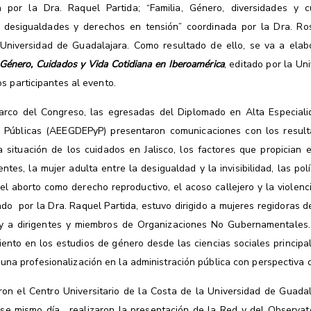
a por la Dra. Raquel Partida; “Familia, Género, diversidades y c
o, desigualdades y derechos en tensión” coordinada por la Dra. Ro
niversidad de Guadalajara. Como resultado de ello, se va a elab
 Género, Cuidados y Vida Cotidiana en Iberoamérica
, editado por la Un
s participantes al evento.
arco del Congreso, las egresadas del Diplomado en Alta Especiali
as Públicas (AEEGDEPyP) presentaron comunicaciones con los result
la situación de los cuidados en Jalisco, los factores que propicia
ntes, la mujer adulta entre la desigualdad y la invisibilidad, las p
el aborto como derecho reproductivo, el acoso callejero y la violen
do por la Dra. Raquel Partida, estuvo dirigido a mujeres regidoras del 
 y a dirigentes y miembros de Organizaciones No Gubernamentales.
ento en los estudios de género desde las ciencias sociales principa
una profesionalización en la administración pública con perspectiva 
aron el Centro Universitario de la Costa de la Universidad de Guada
ese mismo día, realizaron la presentación de la Red y del Observat