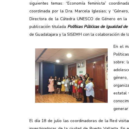
siguientes temas: “Economía feminista” coordinad
coordinada por la Dra. Marcela Iglesias; y “Géner
Directora de la Cátedra UNESCO de Género en la U
publicación titulada
Políticas Públicas de Igualdad de
de Guadalajara y la SISEMH con la colaboración de lo
En el m
Polític
sobre: 
adolesce
género, 
organiza
estatal
conocimi
generar 
El día 18 de julio las coordinadoras de la Red visit
investigadoras de la ciudad de Puerto Vallarta. En 