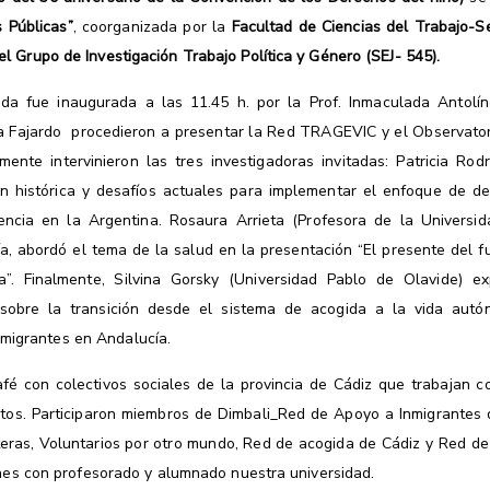
s Públicas”
, coorganizada por la
Facultad de Ciencias del Trabajo-S
 Grupo de Investigación Trabajo Política y Género (SEJ- 545).
ada fue inaugurada a las 11.45 h. por la Prof. Inmaculada Antolíne
a Fajardo procedieron a presentar la Red TRAGEVIC y el Observatori
mente intervinieron las tres investigadoras invitadas: Patricia Ro
ón histórica y desafíos actuales para implementar el enfoque de de
encia en la Argentina. Rosaura Arrieta (Profesora de la Universi
, abordó el tema de la salud en la presentación “El presente del fu
a”. Finalmente, Silvina Gorsky (Universidad Pablo de
Olavide) ex
 sobre la transición desde el sistema de acogida a la vida aut
 migrantes en Andalucía.
é con colectivos sociales de la provincia de Cádiz que trabajan co
os. Participaron miembros de Dimbali_Red de Apoyo a Inmigrantes d
onteras, Voluntarios por otro mundo, Red de acogida de Cádiz y Red d
ones con profesorado y alumnado nuestra universidad.