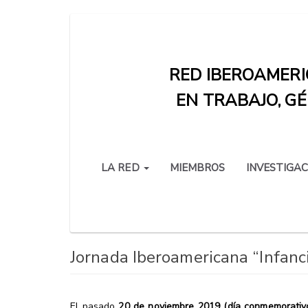
Pasar
al
contenido
RED IBEROAMERI
principal
EN TRABAJO, GÉ
LA RED
MIEMBROS
INVESTIGAC
Jornada Iberoamericana “Infanci
El pasado
20 de noviembre 2019 (día conmemorativo