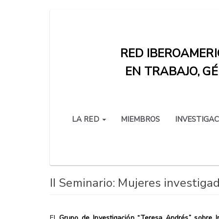
Pasar
al
contenido
RED IBEROAMERI
principal
EN TRABAJO, GÉ
LA RED
MIEMBROS
INVESTIGAC
II Seminario: Mujeres investiga
El
Grupo de Investigación “Teresa Andrés” sobre 