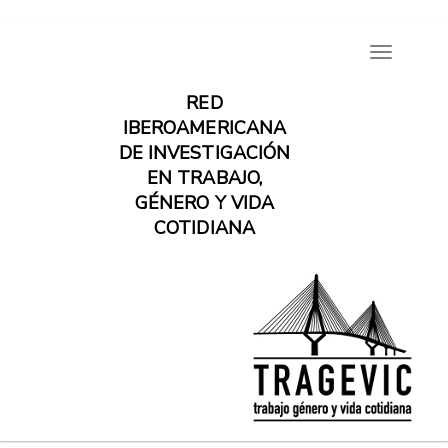
Pasar
Toggle
al
navigatio
contenido
RED
principal
IBEROAMERICANA
DE INVESTIGACIÓN
EN TRABAJO,
GÉNERO Y VIDA
COTIDIANA