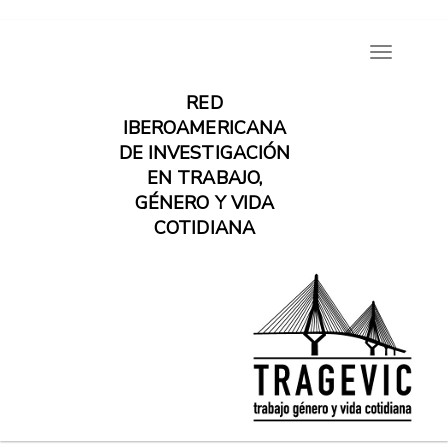
Pasar
Toggle
al
navigatio
contenido
RED
principal
IBEROAMERICANA
DE INVESTIGACIÓN
EN TRABAJO,
GÉNERO Y VIDA
COTIDIANA