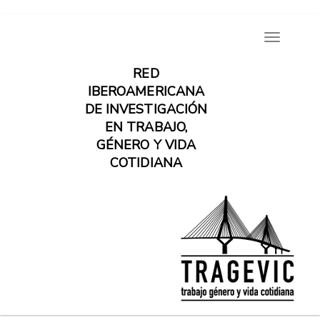
Pasar
Toggle
al
navigatio
contenido
RED
principal
IBEROAMERICANA
DE INVESTIGACIÓN
EN TRABAJO,
GÉNERO Y VIDA
COTIDIANA